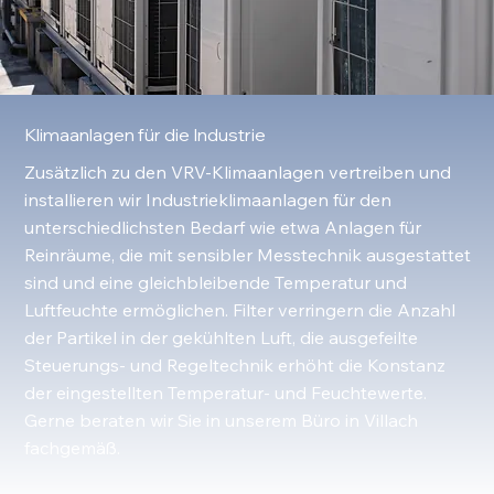
Klimaanlagen für die Industrie
Zusätzlich zu den VRV-Klimaanlagen vertreiben und
installieren wir Industrieklimaanlagen für den
unterschiedlichsten Bedarf wie etwa Anlagen für
Reinräume, die mit sensibler Messtechnik ausgestattet
sind und eine gleichbleibende Temperatur und
Luftfeuchte ermöglichen. Filter verringern die Anzahl
der Partikel in der gekühlten Luft, die ausgefeilte
Steuerungs- und Regeltechnik erhöht die Konstanz
der eingestellten Temperatur- und Feuchtewerte.
Gerne beraten wir Sie in unserem Büro in Villach
fachgemäß.