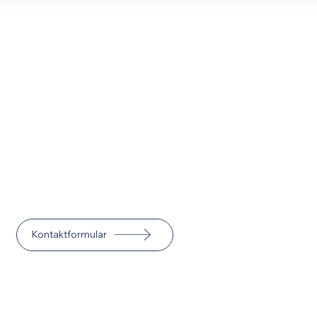
Tiroler Straße 182, 9500 Villach
office@dpcooltech.at
|
+43 4242 30813
Öffnungszeiten
Montag - Donnerstag
08:00 - 17:00
Freitag
08:00 - 14:30
Kontaktformular
Cool bleiben war noch nie so einfach :)
Datenschutz
Impressum
© 2025 dpCoolTech