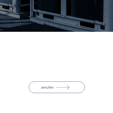
VRV-Klimaanlagen von ihrem Profi
Mit einer VRV-Klimaanlage unseres Markenpartners
Daikin erzielen Sie maximale Leistung bei minimalem
Energieverbrauch. Ihre patentierte Technik
ermöglicht ressourcenschonendes Kühlen und Heizen
Ihres Gebäudes im Raum Villach.
anrufen