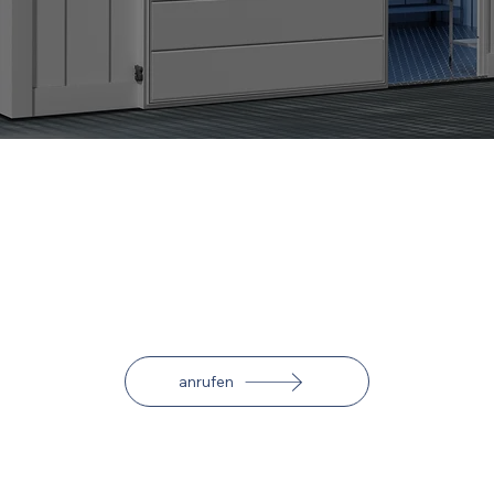
Individuelle Kühlanlagen von dpCoolTech aus Villach
Für Kunden mit besonderen Anforderungen planen
und entwickeln wir bedarfsgerechte Kühlanlagen und
Kühlsysteme nach Maß. Unsere Spezialisten in Villach
konstruieren und bauen die Modelle für Sie
zusammen.
anrufen