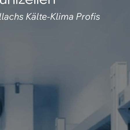
llachs Kälte-Klima Profis