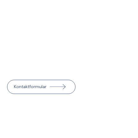
Tiroler Straße 182, 9500 Villach
office@dpcooltech.at
|
+43 4242 30813
Öffnungszeiten
Montag - Donnerstag
08:00 - 17:00
Freitag
08:00 - 14:30
Kontaktformular
Cool bleiben war noch nie so einfach :)
Datenschutz
Impressum
© 2025 dpCoolTech