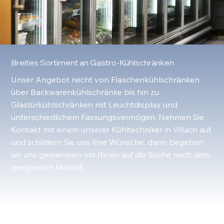
Breites Sortiment an Gastro-Kühlschränken
Unser Angebot reicht von Flaschenkühlschränken
über Backwarenkühlschränke bis hin zu
Glastürkühlschränken mit Leuchtdisplay und
unterschiedlichem Fassungsvermögen. Nehmen Sie
Kontakt mit einem unserer Kühltechniker in Villach auf
und schildern Sie uns Ihre Wünsche, dann begeben
wir uns gemeinsam mit Ihnen auf die Suche nach dem
geeigneten Modell!