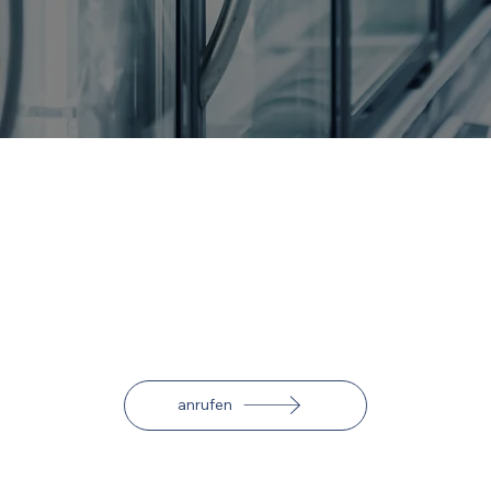
Gastro-Kühlschränke von ihrem Spezialisten für
Kältetechnik in Villach
Für sämtliche Temperaturbereiche bieten wir Gastro-
Kühlschränke mit unterschiedlichen
Kühlraumvolumen an. Die Geräte werden passend
dimensioniert und fachgerecht von unseren
Technikern aus Villach installiert.
anrufen